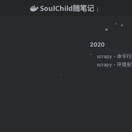
SoulChild随笔记
2020
SoulChild随
scrapy - 
scrapy - 环境