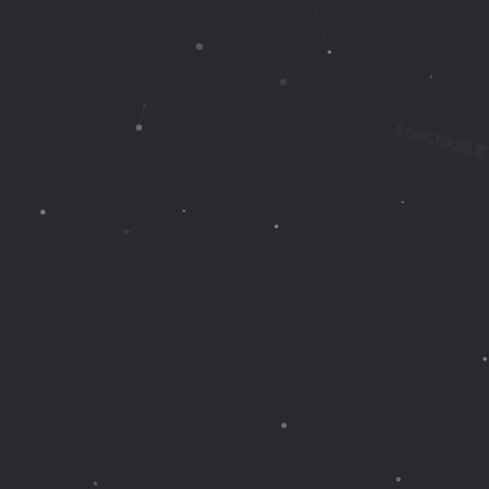
SoulChild随