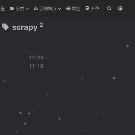
标签
分类
我的站点
友链
开往
2
scrapy
SoulChild随笔记
11-23
11-18