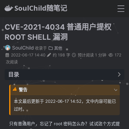
SoulChild随笔记
|
CVE-2021-4034 普通用户提权
ROOT SHELL 漏洞
SoulChild
收录于
其他
2022-06-17 14:40
约 198 字
预计阅读 1 分钟
172
次阅读
目录
离线执行，代码如下
警告
执行
编译，执行
提
make
./cve-2021-4034
权
本文最后更新于 2022-06-17 14:52，文中内容可能已
过时。
只有普通用户，忘记了 root 密码怎么办？试试这个方式提