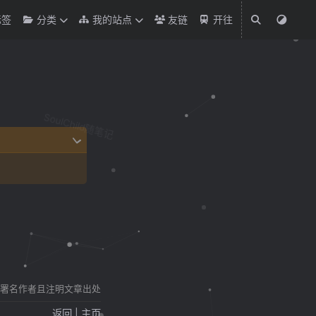
标签
分类
我的站点
友链
开往
SoulChild随笔记
需署名作者且注明文章出处
返回
|
主页