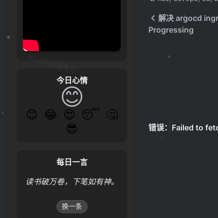
解决 argocd i
Progressing
SoulChild随笔记
今日心情
😊
😊
😂
😍
😴
🤔
😎
每日一言
读书破万卷，下笔如有神。
换一条