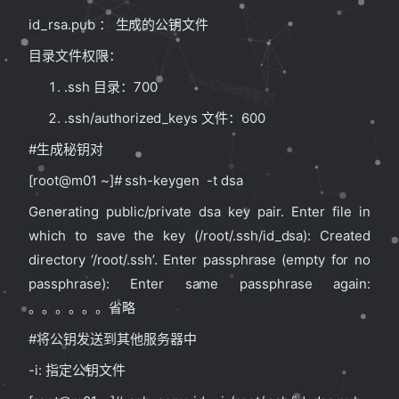
id_rsa.pub ： 生成的公钥文件
目录文件权限：
SoulChild随笔记
.ssh 目录：700
.ssh/authorized_keys 文件：600
#生成秘钥对
[root@m01 ~]# ssh-keygen -t dsa
Generating public/private dsa key pair. Enter file in
which to save the key (/root/.ssh/id_dsa): Created
directory ‘/root/.ssh’. Enter passphrase (empty for no
passphrase): Enter same passphrase again:
。。。。。。省略
#将公钥发送到其他服务器中
-i: 指定公钥文件