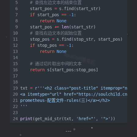
# 查找左边文本的结束位置
start_pos
=
s
.
find
(
start_str
)
if
start_pos
==
-
1
:
return
None
start_pos
+=
len
(
start_str
)
# 查找右边文本的起始位置
stop_pos
=
s
.
find
(
stop_str
,
start_pos
)
if
stop_pos
==
-
1
:
return
None
SoulChild随笔记
# 通过切片取出中间的文本
return
s
[
start_pos
:
stop_pos
]
txt
=
r
'''
print
(
get_mid_str
(
txt
,
'href="'
,
'">'
))